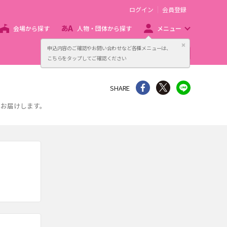
ログイン
会員登録
会場から探す
人物・団体から探す
メニュー
閉じる
申込内容のご確認やお問い合わせなど各種メニューは、
主催者向け販売サービス
こちらをタップしてご確認ください
シェア
Twitter
line
SHARE
をお届けします。