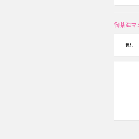
御茶海マ
種別