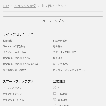
TOP
クラシック音楽
前原尚規 チケット
ページトップへ
サイトご利用について
利用規約
新規会員登録
Streaming+利用規約
退会受付
プライバシーポリシー
公演中止・延期・変更
特定商取引法に基づく表示
推奨環境
特定商取引法に基づく表示(お酒)
はじめての方へ
旅行業登録表・約款等
カスタマーハラスメントポリシー
スマートフォンアプリ
公式SNS
イープラスアプリ
X
チラシクラシック
Facebook
チラシミュージアム
Youtube
Instagram