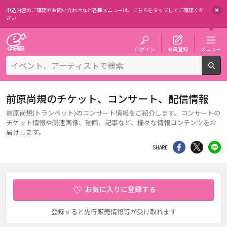
申込内容のご確認やお問い合わせなど各種メニューは、
こちらをタップしてご確認くだ
さい
チケット予約・購入・販売のイープラス
ログイン
会員登録
メニュー
検
前原尚規のチケット、コンサート、配信情報
前原尚規(トランペット)のコンサート情報をご紹介します。コンサートの
チケット情報や関連画像、動画、記事など、様々な情報コンテンツをお
届けします。
シェア
Twitter
li
SHARE
お気に入りに登録する
登録すると先行販売情報等が受け取れます