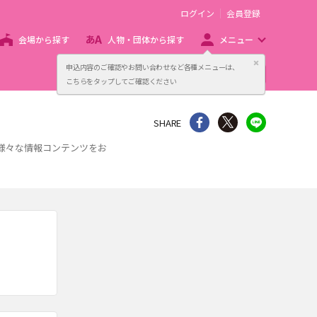
ログイン
会員登録
会場から探す
人物・団体から探す
メニュー
閉じる
申込内容のご確認やお問い合わせなど各種メニューは、
主催者向け販売サービス
こちらをタップしてご確認ください
シェア
Twitter
line
SHARE
、様々な情報コンテンツをお