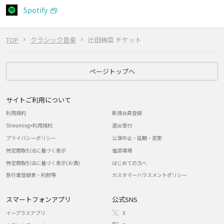
Spotify
TOP
クラシック音楽
辻田絢菜 チケット
ページトップへ
サイトご利用について
利用規約
新規会員登録
Streaming+利用規約
退会受付
プライバシーポリシー
公演中止・延期・変更
特定商取引法に基づく表示
推奨環境
特定商取引法に基づく表示(お酒)
はじめての方へ
旅行業登録表・約款等
カスタマーハラスメントポリシー
スマートフォンアプリ
公式SNS
イープラスアプリ
X