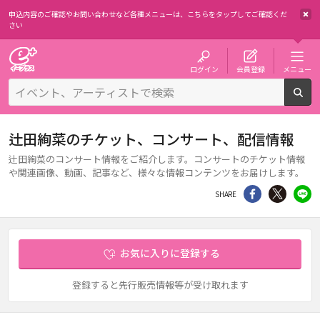
申込内容のご確認やお問い合わせなど各種メニューは、
こちらをタップしてご確認くだ
さい
チケット予約・購入・販売のイープラス
ログイン
会員登録
メニュー
検
辻田絢菜のチケット、コンサート、配信情報
辻田絢菜のコンサート情報をご紹介します。コンサートのチケット情報
や関連画像、動画、記事など、様々な情報コンテンツをお届けします。
シェア
Twitter
li
SHARE
お気に入りに登録する
登録すると先行販売情報等が受け取れます