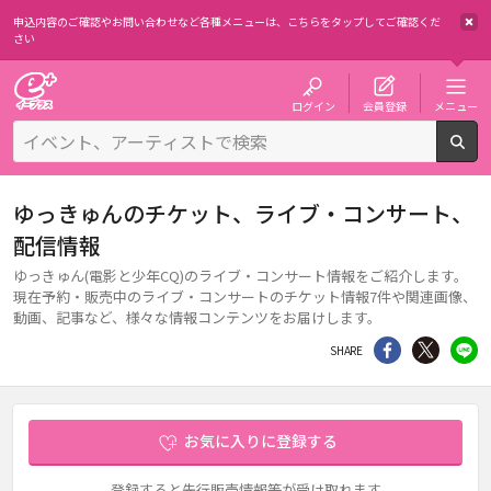
申込内容のご確認やお問い合わせなど各種メニューは、
こちらをタップしてご確認くだ
さい
チケット予約・購入・販売のイープラス
ログイン
会員登録
メニュー
検
ゆっきゅんのチケット、ライブ・コンサート、
配信情報
ゆっきゅん(電影と少年CQ)のライブ・コンサート情報をご紹介します。
現在予約・販売中のライブ・コンサートのチケット情報7件や関連画像、
動画、記事など、様々な情報コンテンツをお届けします。
シェア
Twitter
li
SHARE
お気に入りに登録する
登録すると先行販売情報等が受け取れます