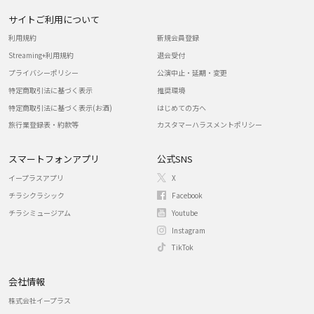
サイトご利用について
利用規約
新規会員登録
Streaming+利用規約
退会受付
プライバシーポリシー
公演中止・延期・変更
特定商取引法に基づく表示
推奨環境
特定商取引法に基づく表示(お酒)
はじめての方へ
旅行業登録表・約款等
カスタマーハラスメントポリシー
スマートフォンアプリ
公式SNS
イープラスアプリ
X
チラシクラシック
Facebook
チラシミュージアム
Youtube
Instagram
TikTok
会社情報
株式会社イープラス