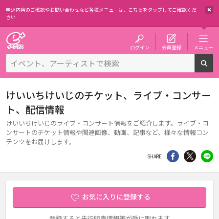
申込内容のご確認やお問い合わせなど各種メニューは、
こちらをタップしてご確認くだ
さい
チケット予約・購入・販売のイープラス
ログイン
会員登録
メニュー
検
けいいちけいじのチケット、ライブ・コンサー
ト、配信情報
けいいちけいじのライブ・コンサート情報をご紹介します。ライブ・コ
ンサートのチケット情報や関連画像、動画、記事など、様々な情報コン
テンツをお届けします。
シェア
Twitter
li
SHARE
お気に入りに登録する
登録すると先行販売情報等が受け取れます