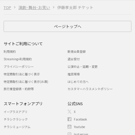
TOP
演劇･舞台･お笑い
伊藤孝太郎 チケット
ページトップへ
サイトご利用について
利用規約
新規会員登録
Streaming+利用規約
退会受付
プライバシーポリシー
公演中止・延期・変更
特定商取引法に基づく表示
推奨環境
特定商取引法に基づく表示(お酒)
はじめての方へ
旅行業登録表・約款等
カスタマーハラスメントポリシー
スマートフォンアプリ
公式SNS
イープラスアプリ
X
チラシクラシック
Facebook
チラシミュージアム
Youtube
Instagram