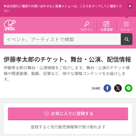
申込内容のご確認やお問い合わせなど各種メニューは、
こちらをタップしてご確認くだ
さい
チケット予約・購入・販売のイープラス
ログイン
会員登録
メニュー
検
伊藤孝太郎のチケット、舞台・公演、配信情報
伊藤孝太郎の舞台・公演情報をご紹介します。舞台・公演のチケット情
報や関連画像、動画、記事など、様々な情報コンテンツをお届けしま
す。
シェア
Twitter
li
SHARE
お気に入りに登録する
登録すると先行販売情報等が受け取れます