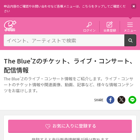
申込内容のご確認やお問い合わせなど各種メニューは、
こちらをタップしてご確認くだ
さい
チケット予約・購入・販売のイープラス
ログイン
会員登録
メニュー
検
The Blue’Zのチケット、ライブ・コンサート、
配信情報
The Blue’Zのライブ・コンサート情報をご紹介します。ライブ・コンサ
ートのチケット情報や関連画像、動画、記事など、様々な情報コンテン
ツをお届けします。
シェア
Twitter
li
SHARE
お気に入りに登録する
登録すると先行販売情報等が受け取れます