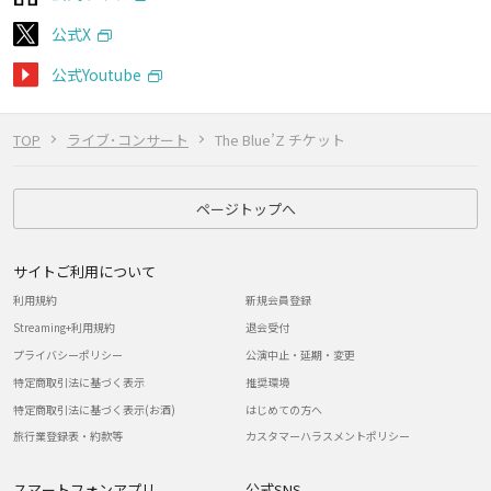
公式X
公式Youtube
TOP
ライブ･コンサート
The Blue’Z チケット
ページトップへ
サイトご利用について
利用規約
新規会員登録
Streaming+利用規約
退会受付
プライバシーポリシー
公演中止・延期・変更
特定商取引法に基づく表示
推奨環境
特定商取引法に基づく表示(お酒)
はじめての方へ
旅行業登録表・約款等
カスタマーハラスメントポリシー
スマートフォンアプリ
公式SNS