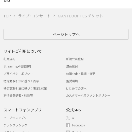
TOP
ライブ･コンサート
GIANT LOOP FES チケット
ページトップへ
サイトご利用について
利用規約
新規会員登録
Streaming+利用規約
退会受付
プライバシーポリシー
公演中止・延期・変更
特定商取引法に基づく表示
推奨環境
特定商取引法に基づく表示(お酒)
はじめての方へ
旅行業登録表・約款等
カスタマーハラスメントポリシー
スマートフォンアプリ
公式SNS
イープラスアプリ
X
チラシクラシック
Facebook