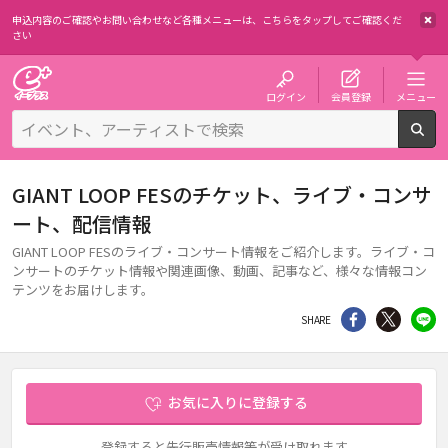
申込内容のご確認やお問い合わせなど各種メニューは、
こちらをタップしてご確認くだ
さい
チケット予約・購入・販売のイープラス
ログイン
会員登録
メニュー
検
GIANT LOOP FESのチケット、ライブ・コンサ
ート、配信情報
GIANT LOOP FESのライブ・コンサート情報をご紹介します。ライブ・コ
ンサートのチケット情報や関連画像、動画、記事など、様々な情報コン
テンツをお届けします。
シェア
Twitter
li
SHARE
お気に入りに登録する
登録すると先行販売情報等が受け取れます