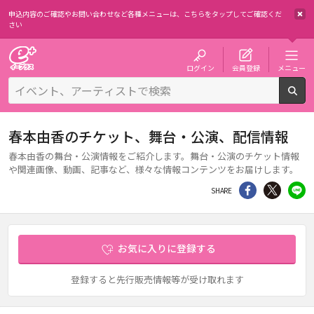
申込内容のご確認やお問い合わせなど各種メニューは、
こちらをタップしてご確認くだ
さい
チケット予約・購入・販売のイープラス
ログイン
会員登録
メニュー
検
春本由香のチケット、舞台・公演、配信情報
春本由香の舞台・公演情報をご紹介します。舞台・公演のチケット情報
や関連画像、動画、記事など、様々な情報コンテンツをお届けします。
シェア
Twitter
li
SHARE
お気に入りに登録する
登録すると先行販売情報等が受け取れます