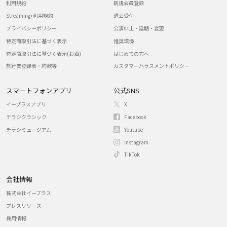
利用規約
新規会員登録
Streaming+利用規約
退会受付
プライバシーポリシー
公演中止・延期・変更
特定商取引法に基づく表示
推奨環境
特定商取引法に基づく表示(お酒)
はじめての方へ
旅行業登録表・約款等
カスタマーハラスメントポリシー
スマートフォンアプリ
公式SNS
イープラスアプリ
X
チラシクラシック
Facebook
チラシミュージアム
Youtube
Instagram
TikTok
会社情報
株式会社イープラス
プレスリリース
採用情報