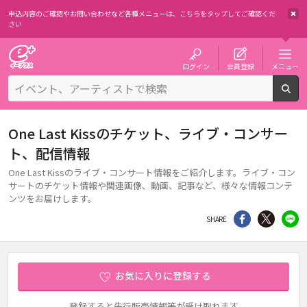
申込内容のご確認やお問い合わせなど各種メニューは、
こちらをタップしてご確認くだ
さい
チケット予約・購入・販売のイープラス
ログイン
会員登録
メニュー
検
One Last Kissのチケット、ライブ・コンサー
ト、配信情報
One Last Kissのライブ・コンサート情報をご紹介します。ライブ・コン
サートのチケット情報や関連画像、動画、記事など、様々な情報コンテ
ンツをお届けします。
シェア
Twitter
li
SHARE
お気に入りに登録する
登録すると先行販売情報等が受け取れます