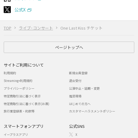
公式X
TOP
ライブ･コンサート
One Last Kiss チケット
ページトップへ
サイトご利用について
利用規約
新規会員登録
Streaming+利用規約
退会受付
プライバシーポリシー
公演中止・延期・変更
特定商取引法に基づく表示
推奨環境
特定商取引法に基づく表示(お酒)
はじめての方へ
旅行業登録表・約款等
カスタマーハラスメントポリシー
スマートフォンアプリ
公式SNS
イープラスアプリ
X