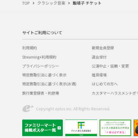
TOP
クラシック音楽
飯靖子 チケット
サイトご利用について
利用規約
新規会員登録
Streaming+利用規約
退会受付
プライバシーポリシー
公演中止・延期・変更
特定商取引法に基づく表示
推奨環境
特定商取引法に基づく表示(お酒)
はじめての方へ
旅行業登録表・約款等
カスタマーハラスメントポ
Copyright eplus inc. All Rights Reserved.