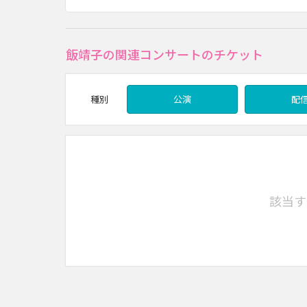
飯靖子の関連コンサートのチケット
種別
公演
配
該当す