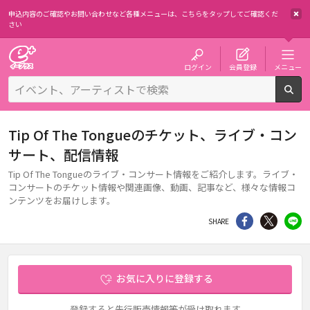
申込内容のご確認やお問い合わせなど各種メニューは、
こちらをタップしてご確認くだ
さい
チケット予約・購入・販売のイープラス
ログイン
会員登録
メニュー
検
Tip Of The Tongueのチケット、ライブ・コン
サート、配信情報
Tip Of The Tongueのライブ・コンサート情報をご紹介します。ライブ・
コンサートのチケット情報や関連画像、動画、記事など、様々な情報コ
ンテンツをお届けします。
シェア
Twitter
li
SHARE
お気に入りに登録する
登録すると先行販売情報等が受け取れます