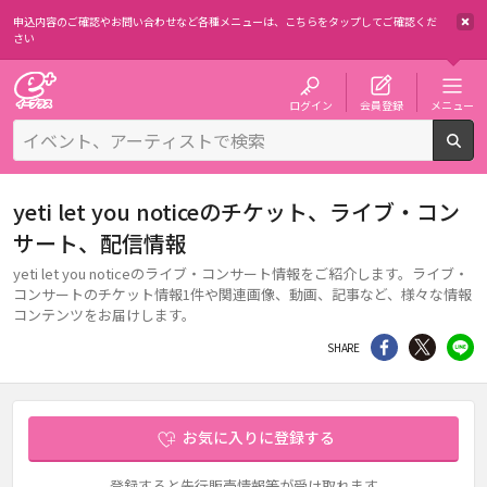
申込内容のご確認やお問い合わせなど各種メニューは、
こちらをタップしてご確認くだ
さい
チケット予約・購入・販売のイープラス
ログイン
会員登録
メニュー
検
yeti let you noticeのチケット、ライブ・コン
サート、配信情報
yeti let you noticeのライブ・コンサート情報をご紹介します。ライブ・
コンサートのチケット情報1件や関連画像、動画、記事など、様々な情報
コンテンツをお届けします。
シェア
Twitter
li
SHARE
お気に入りに登録する
登録すると先行販売情報等が受け取れます