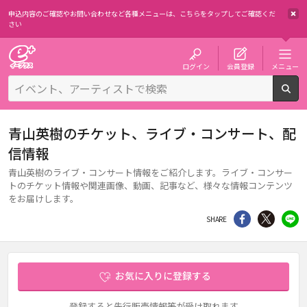
申込内容のご確認やお問い合わせなど各種メニューは、
こちらをタップしてご確認くだ
さい
チケット予約・購入・販売のイープラス
ログイン
会員登録
メニュー
検
青山英樹のチケット、ライブ・コンサート、配
信情報
青山英樹のライブ・コンサート情報をご紹介します。ライブ・コンサー
トのチケット情報や関連画像、動画、記事など、様々な情報コンテンツ
をお届けします。
シェア
Twitter
li
SHARE
お気に入りに登録する
登録すると先行販売情報等が受け取れます