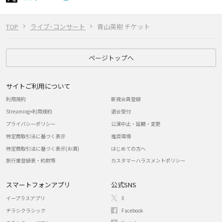
TOP
ライブ･コンサート
青山英樹 チケット
ページトップへ
サイトご利用について
利用規約
新規会員登録
Streaming+利用規約
退会受付
プライバシーポリシー
公演中止・延期・変更
特定商取引法に基づく表示
推奨環境
特定商取引法に基づく表示(お酒)
はじめての方へ
旅行業登録表・約款等
カスタマーハラスメントポリシー
スマートフォンアプリ
公式SNS
イープラスアプリ
X
チラシクラシック
Facebook