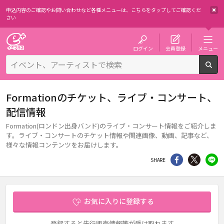
申込内容のご確認やお問い合わせなど各種メニューは、
こちらをタップしてご確認くだ
さい
チケット予約・購入・販売のイープラス
ログイン
会員登録
メニュー
検
Formationのチケット、ライブ・コンサート、
配信情報
Formation(ロンドン出身バンド)のライブ・コンサート情報をご紹介しま
す。ライブ・コンサートのチケット情報や関連画像、動画、記事など、
様々な情報コンテンツをお届けします。
シェア
Twitter
li
SHARE
お気に入りに登録する
登録すると先行販売情報等が受け取れます