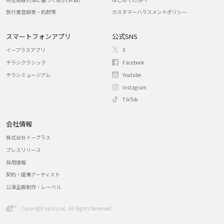
旅行業登録表・約款等
カスタマーハラスメントポリシー
スマートフォンアプリ
公式SNS
イープラスアプリ
X
チラシクラシック
Facebook
チラシミュージアム
Youtube
Instagram
TikTok
会社情報
株式会社イープラス
プレスリリース
採用情報
契約・提携アーティスト
公演企画制作・レーベル
Copyright eplus inc. All Rights Reserved.