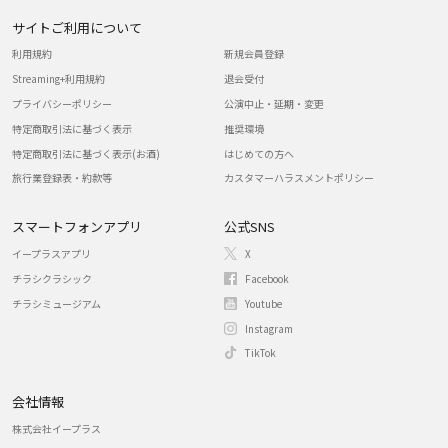
サイトご利用について
利用規約
新規会員登録
Streaming+利用規約
退会受付
プライバシーポリシー
公演中止・延期・変更
特定商取引法に基づく表示
推奨環境
特定商取引法に基づく表示(お酒)
はじめての方へ
旅行業登録表・約款等
カスタマーハラスメントポリシー
スマートフォンアプリ
公式SNS
イープラスアプリ
X
チラシクラシック
Facebook
チラシミュージアム
Youtube
Instagram
TikTok
会社情報
株式会社イープラス