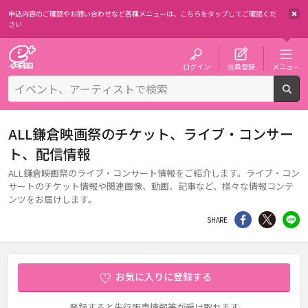
申込内容のご確認やお問い合わせなど各種メニューは、
こちらをタップしてご確認くだ
さい
チケット予約・購入・販売のイープラス
ログイン
会員登録
メニュー
検
ALL鎌倉映画祭のチケット、ライブ・コンサー
ト、配信情報
ALL鎌倉映画祭のライブ・コンサート情報をご紹介します。ライブ・コン
サートのチケット情報や関連画像、動画、記事など、様々な情報コンテ
ンツをお届けします。
シェア
Twitter
li
SHARE
お気に入りに登録する
登録すると先行販売情報等が受け取れます