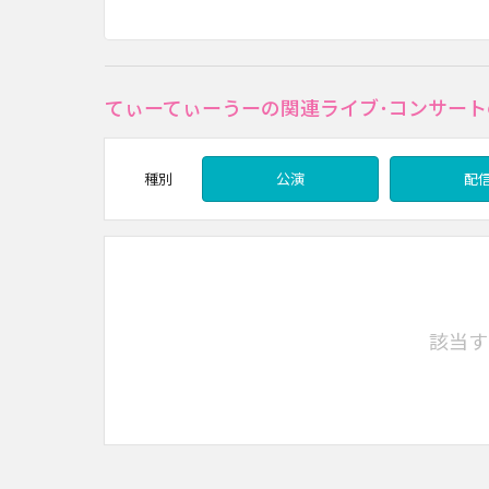
てぃーてぃーうーの関連ライブ･コンサート
種別
公演
配
該当す