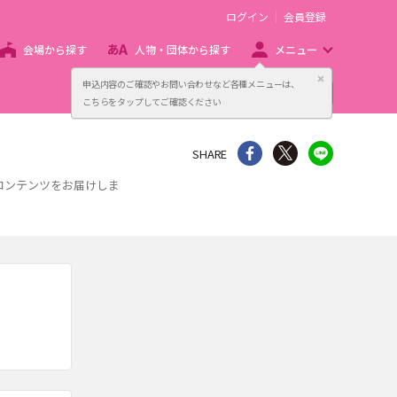
ログイン
会員登録
会場から探す
人物・団体から探す
メニュー
閉じる
申込内容のご確認やお問い合わせなど各種メニューは、
主催者向け販売サービス
こちらをタップしてご確認ください
シェア
Twitter
line
SHARE
コンテンツをお届けしま