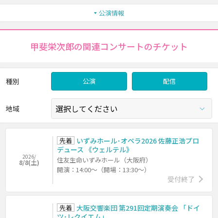
公演情報
甲斐栄次郎の関連コンサートのチケット
種別
公演
配信
地域
先着
いずみホール･オペラ2026 佐藤正浩プロ
デュース 《ウェルテル》
2026/
住友生命いずみホール（大阪府）
8/8(土)
開演：14:00～（開場：13:30～）
受付終了
先着
大阪交響楽団 第291回定期演奏会 「ドイ
ツ･レクイエム」