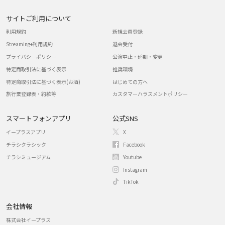
サイトご利用について
利用規約
新規会員登録
Streaming+利用規約
退会受付
プライバシーポリシー
公演中止・延期・変更
特定商取引法に基づく表示
推奨環境
特定商取引法に基づく表示(お酒)
はじめての方へ
旅行業登録表・約款等
カスタマーハラスメントポリシー
スマートフォンアプリ
公式SNS
イープラスアプリ
X
チラシクラシック
Facebook
チラシミュージアム
Youtube
Instagram
TikTok
会社情報
株式会社イープラス