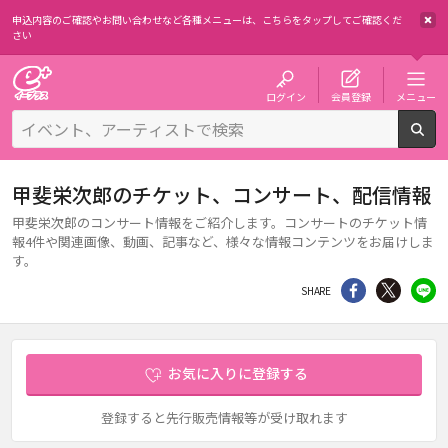
申込内容のご確認やお問い合わせなど各種メニューは、
こちらをタップしてご確認くだ
さい
チケット予約・購入・販売のイープラス
ログイン
会員登録
メニュー
検
甲斐栄次郎のチケット、コンサート、配信情報
甲斐栄次郎のコンサート情報をご紹介します。コンサートのチケット情
報4件や関連画像、動画、記事など、様々な情報コンテンツをお届けしま
す。
シェア
Twitter
li
SHARE
お気に入りに登録する
登録すると先行販売情報等が受け取れます