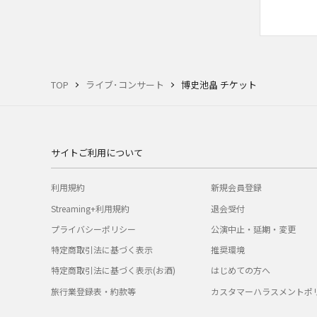
TOP
ライブ･コンサート
博史池畠 チケット
サイトご利用について
利用規約
新規会員登録
Streaming+利用規約
退会受付
プライバシーポリシー
公演中止・延期・変更
特定商取引法に基づく表示
推奨環境
特定商取引法に基づく表示(お酒)
はじめての方へ
旅行業登録表・約款等
カスタマーハラスメントポ