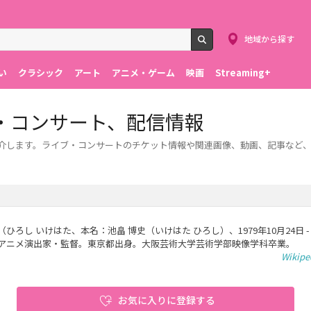
地域から探す
検索
い
クラシック
アート
アニメ・ゲーム
映画
Streaming+
・コンサート、配信情報
紹介します。ライブ・コンサートのチケット情報や関連画像、動画、記事など
ひろし いけはた、本名：池畠 博史（いけはた ひろし）、1979年10月24日 -
アニメ演出家・監督。東京都出身。大阪芸術大学芸術学部映像学科卒業。
Wikip
お気に入りに登録する