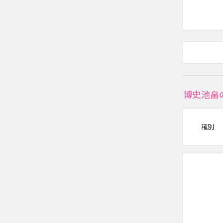
博史池畠
種別