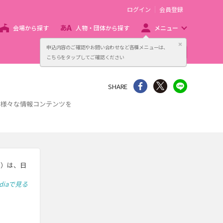
ログイン
会員登録
会場から探す
人物・団体から探す
メニュー
閉じる
申込内容のご確認やお問い合わせなど各種メニューは、
主催者向け販売サービス
こちらをタップしてご確認ください
シェア
Twitter
line
SHARE
、様々な情報コンテンツを
 ）は、日
ediaで見る