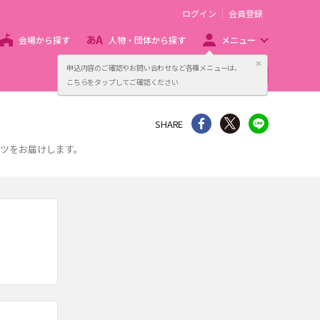
ログイン
会員登録
会場から探す
人物・団体から探す
メニュー
閉じる
申込内容のご確認やお問い合わせなど各種メニューは、
主催者向け販売サービス
こちらをタップしてご確認ください
シェア
Twitter
line
SHARE
ンツをお届けします。