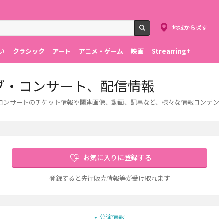
地域から探す
検索
い
クラシック
アート
アニメ・ゲーム
映画
Streaming+
ライブ・コンサート、配信情報
イブ・コンサートのチケット情報や関連画像、動画、記事など、様々な情報コンテ
お気に入りに登録する
登録すると先行販売情報等が受け取れます
公演情報