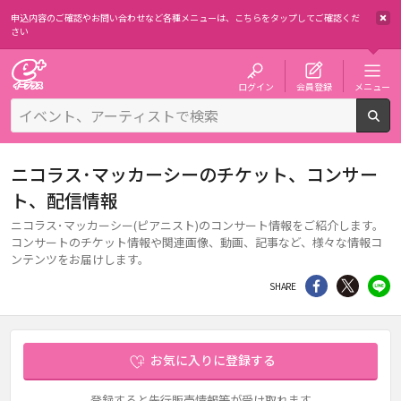
申込内容のご確認やお問い合わせなど各種メニューは、
こちらをタップしてご確認くだ
さい
チケット予約・購入・販売のイープラス
ログイン
会員登録
メニュー
検
ニコラス･マッカーシーのチケット、コンサー
ト、配信情報
ニコラス･マッカーシー(ピアニスト)のコンサート情報をご紹介します。
コンサートのチケット情報や関連画像、動画、記事など、様々な情報コ
ンテンツをお届けします。
シェア
Twitter
li
SHARE
お気に入りに登録する
登録すると先行販売情報等が受け取れます