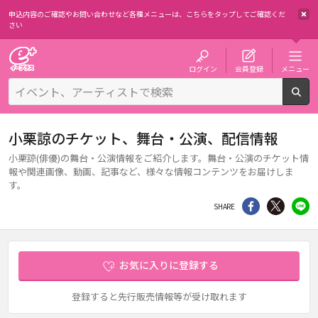
申込内容のご確認やお問い合わせなど各種メニューは、
こちらをタップしてご確認くだ
さい
チケット予約・購入・販売のイープラス
ログイン
会員登録
メニュー
検
小栗諒のチケット、舞台・公演、配信情報
小栗諒(俳優)の舞台・公演情報をご紹介します。舞台・公演のチケット情
報や関連画像、動画、記事など、様々な情報コンテンツをお届けしま
す。
シェア
Twitter
li
SHARE
お気に入りに登録する
登録すると先行販売情報等が受け取れます