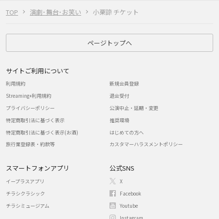
TOP
演劇･舞台･お笑い
小栗諒 チケット
ページトップへ
サイトご利用について
利用規約
新規会員登録
Streaming+利用規約
退会受付
プライバシーポリシー
公演中止・延期・変更
特定商取引法に基づく表示
推奨環境
特定商取引法に基づく表示(お酒)
はじめての方へ
旅行業登録表・約款等
カスタマーハラスメントポリシー
スマートフォンアプリ
公式SNS
イープラスアプリ
X
チラシクラシック
Facebook
チラシミュージアム
Youtube
Instagram