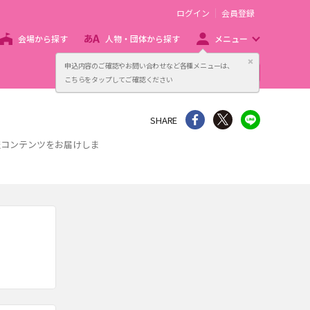
ログイン
会員登録
会場から探す
人物・団体から探す
メニュー
閉じる
申込内容のご確認やお問い合わせなど各種メニューは、
主催者向け販売サービス
こちらをタップしてご確認ください
シェア
Twitter
line
SHARE
報コンテンツをお届けしま