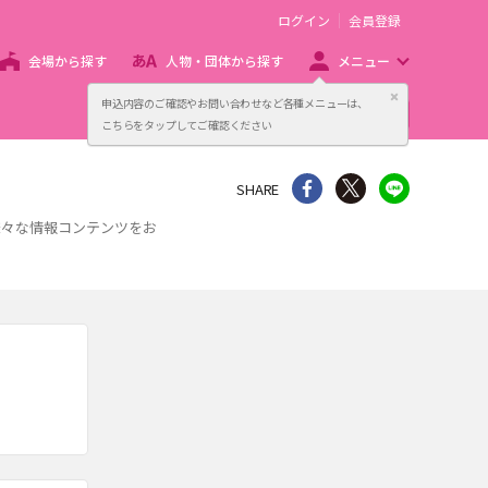
ログイン
会員登録
会場から探す
人物・団体から探す
メニュー
閉じる
申込内容のご確認やお問い合わせなど各種メニューは、
主催者向け販売サービス
こちらをタップしてご確認ください
シェア
Twitter
line
SHARE
様々な情報コンテンツをお