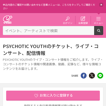
申込内容のご確認やお問い合わせなど各種メニューは、
こちらをタップしてご確認くだ
さい
チケット予約・購入・販売のイープラス
ログイン
会員登録
メニュー
検
PSYCHOTIC YOUTHのチケット、ライブ・コ
ンサート、配信情報
PSYCHOTIC YOUTHのライブ・コンサート情報をご紹介します。ライブ・
コンサートのチケット情報や関連画像、動画、記事など、様々な情報コ
ンテンツをお届けします。
シェア
Twitter
li
SHARE
お気に入りに登録する
登録すると先行販売情報等が受け取れます