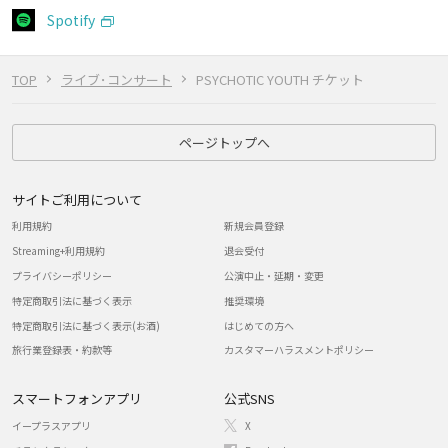
Spotify
TOP
ライブ･コンサート
PSYCHOTIC YOUTH チケット
ページトップへ
サイトご利用について
利用規約
新規会員登録
Streaming+利用規約
退会受付
プライバシーポリシー
公演中止・延期・変更
特定商取引法に基づく表示
推奨環境
特定商取引法に基づく表示(お酒)
はじめての方へ
旅行業登録表・約款等
カスタマーハラスメントポリシー
スマートフォンアプリ
公式SNS
イープラスアプリ
X