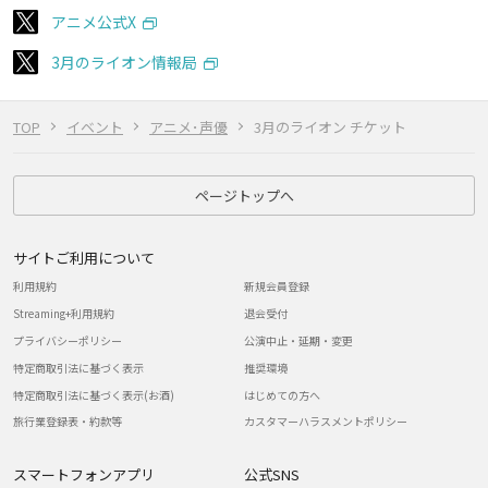
アニメ公式X
3月のライオン情報局
TOP
イベント
アニメ･声優
3月のライオン チケット
ページトップへ
サイトご利用について
利用規約
新規会員登録
Streaming+利用規約
退会受付
プライバシーポリシー
公演中止・延期・変更
特定商取引法に基づく表示
推奨環境
特定商取引法に基づく表示(お酒)
はじめての方へ
旅行業登録表・約款等
カスタマーハラスメントポリシー
スマートフォンアプリ
公式SNS