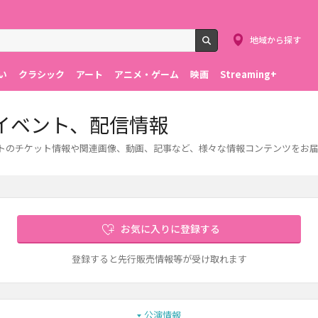
地域から探す
検索
い
クラシック
アート
アニメ・ゲーム
映画
Streaming+
イベント、配信情報
ントのチケット情報や関連画像、動画、記事など、様々な情報コンテンツをお
お気に入りに登録する
登録すると先行販売情報等が受け取れます
公演情報