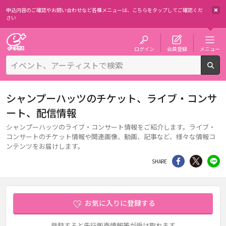
申込内容のご確認やお問い合わせなど各種メニューは、
こちらをタップしてご確認くだ
さい
チケット予約・購入・販売のイープラス
ログイン
会員登録
メニュー
検
シャンプーハッツのチケット、ライブ・コンサ
ート、配信情報
シャンプーハッツのライブ・コンサート情報をご紹介します。ライブ・
コンサートのチケット情報や関連画像、動画、記事など、様々な情報コ
ンテンツをお届けします。
シェア
Twitter
li
SHARE
お気に入りに登録する
登録すると先行販売情報等が受け取れます