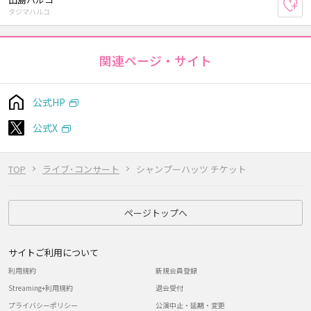
お
タジマハルコ
関連ページ・サイト
公式HP
公式X
TOP
ライブ･コンサート
シャンプーハッツ チケット
ページトップへ
サイトご利用について
利用規約
新規会員登録
Streaming+利用規約
退会受付
プライバシーポリシー
公演中止・延期・変更