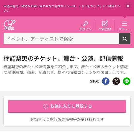
申込内容のご確認やお問い合わせなど各種メニューは、
こちらをタップしてご確認くだ
さい
チケット予約・購入・販売のイープラス
ログイン
会員登録
メニュー
検
橋詰梨恵のチケット、舞台・公演、配信情報
橋詰梨恵の舞台・公演情報をご紹介します。舞台・公演のチケット情報
や関連画像、動画、記事など、様々な情報コンテンツをお届けします。
シェア
Twitter
li
SHARE
お気に入りに登録する
登録すると先行販売情報等が受け取れます