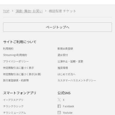
TOP
演劇･舞台･お笑い
橋詰梨恵 チケット
ページトップへ
サイトご利用について
利用規約
新規会員登録
Streaming+利用規約
退会受付
プライバシーポリシー
公演中止・延期・変更
特定商取引法に基づく表示
推奨環境
特定商取引法に基づく表示(お酒)
はじめての方へ
旅行業登録表・約款等
カスタマーハラスメントポリシー
スマートフォンアプリ
公式SNS
イープラスアプリ
X
チラシクラシック
Facebook
チラシミュージアム
Youtube