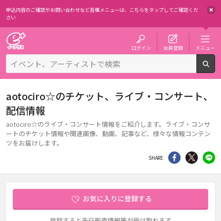
申込内容のご確認やお問い合わせなど各種メニューは、
こちらをタップしてご確認くだ
さい
チケット予約・購入・販売のイープラス
ログイン
会員登録
メニュー
検
aotociro☆のチケット、ライブ・コンサート、
配信情報
aotociro☆のライブ・コンサート情報をご紹介します。ライブ・コンサ
ートのチケット情報や関連画像、動画、記事など、様々な情報コンテン
ツをお届けします。
シェア
Twitter
li
SHARE
お気に入りに登録する
登録すると先行販売情報等が受け取れます