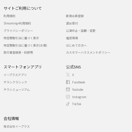
サイトご利用について
利用規約
新規会員登録
Streaming+利用規約
退会受付
プライバシーポリシー
公演中止・延期・変更
特定商取引法に基づく表示
推奨環境
特定商取引法に基づく表示(お酒)
はじめての方へ
旅行業登録表・約款等
カスタマーハラスメントポリシー
スマートフォンアプリ
公式SNS
イープラスアプリ
X
チラシクラシック
Facebook
チラシミュージアム
Youtube
Instagram
TikTok
会社情報
株式会社イープラス