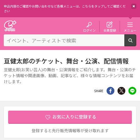
申込内容のご確認やお問い合わせなど各種メニューは、
こちらをタップしてご確認くだ
さい
チケット予約・購入・販売のイープラス
ログイン
会員登録
メニュー
検
亘健太郎のチケット、舞台・公演、配信情報
亘健太郎(お笑い芸人)の舞台・公演情報をご紹介します。舞台・公演のチ
ケット情報や関連画像、動画、記事など、様々な情報コンテンツをお届
けします。
シェア
Twitter
li
SHARE
お気に入りに登録する
登録すると先行販売情報等が受け取れます