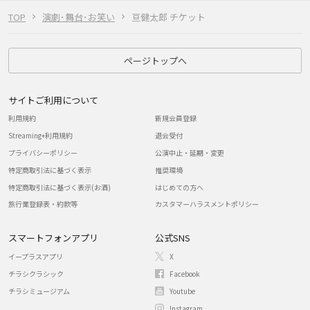
TOP
演劇･舞台･お笑い
亘健太郎 チケット
ページトップへ
サイトご利用について
利用規約
新規会員登録
Streaming+利用規約
退会受付
プライバシーポリシー
公演中止・延期・変更
特定商取引法に基づく表示
推奨環境
特定商取引法に基づく表示(お酒)
はじめての方へ
旅行業登録表・約款等
カスタマーハラスメントポリシー
スマートフォンアプリ
公式SNS
イープラスアプリ
X
チラシクラシック
Facebook
チラシミュージアム
Youtube
Instagram