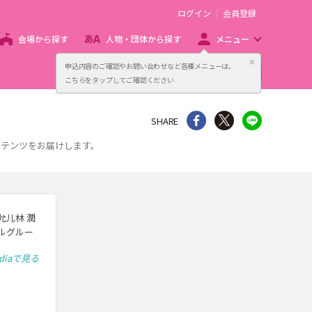
ログイン
会員登録
会場から探す
人物・団体から探す
メニュー
閉じる
申込内容のご確認やお問い合わせなど各種メニューは、
主催者向け販売サービス
こちらをタップしてご確認ください
シェア
Twitter
line
SHARE
ンテンツをお届けします。
 允儿林 潤
ドルグルー
ediaで見る