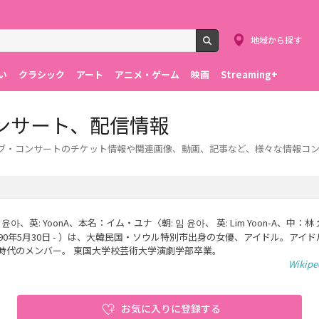
地域から探す
検索
い
クラシック
アート
アニメ・ゲーム
映画
Streaming+
ンサート、配信情報
イブ・コンサートのチケット情報や関連画像、動画、記事など、様々な情報コ
 윤아、英: YoonA、本名：イム・ユナ〈朝: 임 윤아、 英: Lim Yoon-A、中：林
990年5月30日 - ）は、大韓民国・ソウル特別市出身の女優、アイドル。アイ
時代のメンバー。 東国大学校芸術大学演劇学部卒業。
Wikip
お気に入りに登録する