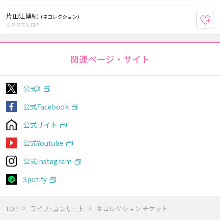
片田江博紀
(ネコレクション)
お
カタタエヒロキ
関連ページ・サイト
公式X
公式Facebook
公式サイト
公式Youtube
公式Instagram
Spotify
TOP
ライブ･コンサート
ネコレクション チケット