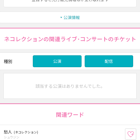
公演情報
ネコレクションの関連ライブ･コンサートのチケット
種別
公演
配信
該当する公演はありませんでした。
関連ワード
愁人
(ネコレクション)
お
シュウジン