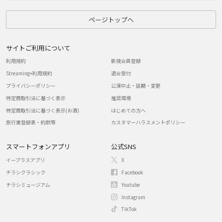
ページトップへ
サイトご利用について
利用規約
新規会員登録
Streaming+利用規約
退会受付
プライバシーポリシー
公演中止・延期・変更
特定商取引法に基づく表示
推奨環境
特定商取引法に基づく表示(お酒)
はじめての方へ
旅行業登録表・約款等
カスタマーハラスメントポリシー
スマートフォンアプリ
公式SNS
イープラスアプリ
X
チラシクラシック
Facebook
チラシミュージアム
Youtube
Instagram
TikTok