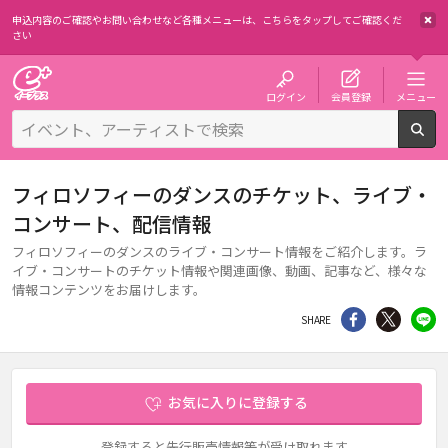
申込内容のご確認やお問い合わせなど各種メニューは、
こちらをタップしてご確認くだ
さい
チケット予約・購入・販売のイープラス
ログイン
会員登録
メニュー
検
フィロソフィーのダンスのチケット、ライブ・
コンサート、配信情報
フィロソフィーのダンスのライブ・コンサート情報をご紹介します。ラ
イブ・コンサートのチケット情報や関連画像、動画、記事など、様々な
情報コンテンツをお届けします。
シェア
Twitter
li
SHARE
お気に入りに登録する
登録すると先行販売情報等が受け取れます