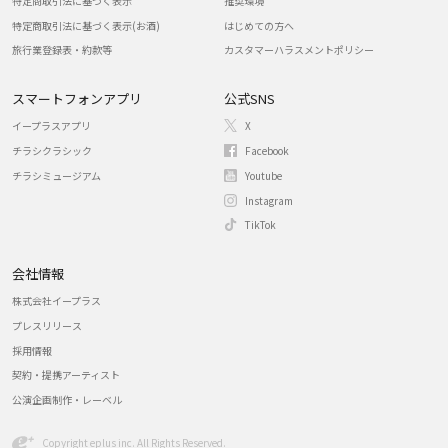
特定商取引法に基づく表示
推奨環境
特定商取引法に基づく表示(お酒)
はじめての方へ
旅行業登録表・約款等
カスタマーハラスメントポリシー
スマートフォンアプリ
公式SNS
イープラスアプリ
X
チラシクラシック
Facebook
チラシミュージアム
Youtube
Instagram
TikTok
会社情報
株式会社イープラス
プレスリリース
採用情報
契約・提携アーティスト
公演企画制作・レーベル
Copyright eplus inc. All Rights Reserved.