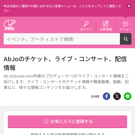
申込内容のご確認やお問い合わせなど各種メニューは、
こちらをタップしてご確認くだ
さい
チケット予約・購入・販売のイープラス
ログイン
会員登録
メニュー
検
AbJoのチケット、ライブ・コンサート、配信
情報
AbJo(Soulection所属のプロデューサー)のライブ・コンサート情報をご
紹介します。ライブ・コンサートのチケット情報や関連画像、動画、記
事など、様々な情報コンテンツをお届けします。
シェア
Twitter
li
SHARE
お気に入りに登録する
登録すると先行販売情報等が受け取れます