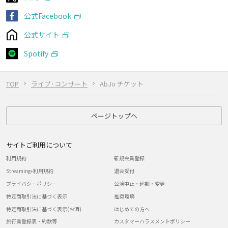
公式Facebook
公式サイト
Spotify
TOP
ライブ･コンサート
AbJo チケット
ページトップへ
サイトご利用について
利用規約
新規会員登録
Streaming+利用規約
退会受付
プライバシーポリシー
公演中止・延期・変更
特定商取引法に基づく表示
推奨環境
特定商取引法に基づく表示(お酒)
はじめての方へ
旅行業登録表・約款等
カスタマーハラスメントポリシー