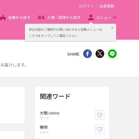
ログイン
会員登録
会場から探す
人物・団体から探す
メニュー
閉じる
申込内容のご確認やお問い合わせなど各種メニューは、
主催者向け販売サービス
こちらをタップしてご確認ください
シェア
Twitter
line
SHARE
をお届けします。
関連ワード
大馳
(SHIVA)
お気に入り登録
ダイチ
鴾弥
お気に入り登録
トキヤ