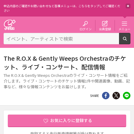
申込内容のご確認やお問い合わせなど各種メニューは、
こちらをタップしてご確認くだ
さい
チケット予約・購入・販売のイープラス
ログイン
会員登録
メニュー
検
The R.O.X & Gently Weeps Orchestraのチケ
ット、ライブ・コンサート、配信情報
The R.O.X & Gently Weeps Orchestraのライブ・コンサート情報をご紹
介します。ライブ・コンサートのチケット情報1件や関連画像、動画、記
事など、様々な情報コンテンツをお届けします。
シェア
Twitter
li
SHARE
お気に入りに登録する
登録すると先行販売情報等が受け取れます