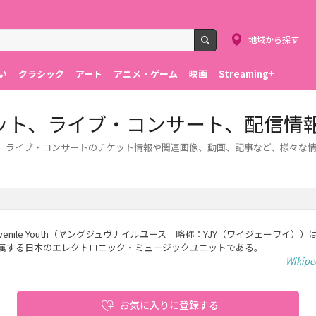
地域から探す
検索
い
クラシック
アート
アニメ・ゲーム
映画
Streaming+
thのチケット、ライブ・コンサート、配信情
ご紹介します。ライブ・コンサートのチケット情報や関連画像、動画、記事など、様々
 Juvenile Youth（ヤングジュヴナイルユース 略称：YJY（ワイジェーワイ）
属する日本のエレクトロニック・ミュージックユニットである。
Wikip
お気に入りに登録する