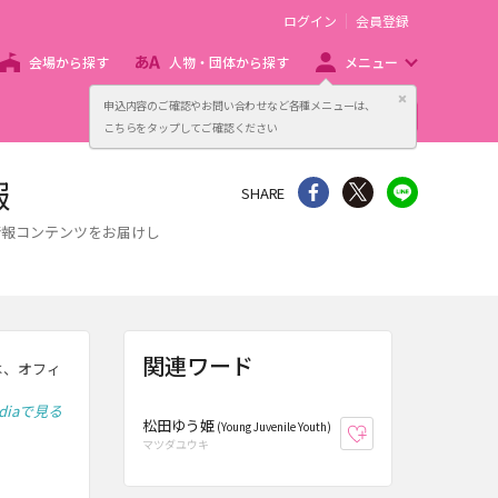
ログイン
会員登録
会場から探す
人物・団体から探す
メニュー
閉じる
申込内容のご確認やお問い合わせなど各種メニューは、
主催者向け販売サービス
こちらをタップしてご確認ください
報
シェア
Twitter
line
SHARE
な情報コンテンツをお届けし
関連ワード
）は、オフィ
ediaで見る
松田ゆう姫
(Young Juvenile Youth)
お気に入り登録
マツダユウキ