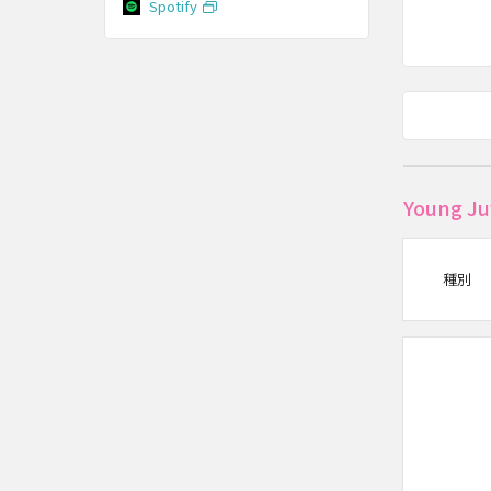
Spotify
Young 
種別