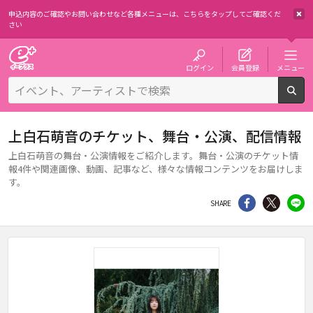
申込内容のご確認やお問い合わせなど各種メニューは、
こちらをタップしてご確認くだ
さい
チケット予約・購入・販売のイープラス
ログイン
会員登録
メニュー
検
上白石萌音のチケット、舞台・公演、配信情報
上白石萌音の舞台・公演情報をご紹介します。舞台・公演のチケット情
報4件や関連画像、動画、記事など、様々な情報コンテンツをお届けしま
す。
シェア
Twitter
li
SHARE