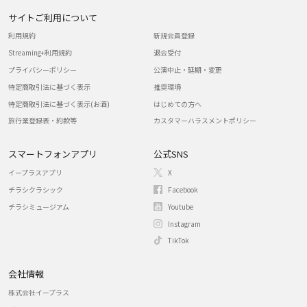
サイトご利用について
利用規約
新規会員登録
Streaming+利用規約
退会受付
プライバシーポリシー
公演中止・延期・変更
特定商取引法に基づく表示
推奨環境
特定商取引法に基づく表示(お酒)
はじめての方へ
旅行業登録表・約款等
カスタマーハラスメントポリシー
スマートフォンアプリ
公式SNS
イープラスアプリ
X
チラシクラシック
Facebook
チラシミュージアム
Youtube
Instagram
TikTok
会社情報
株式会社イープラス