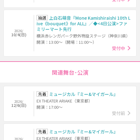
抽選
上白石萌音『Mone Kamishiraishi 10th L
ive《bouquet》for ALL』／◆<4日公演>ファ
ミリーマート先行
2026/
10/4(日)
横浜赤レンガパーク野外特設ステージ（神奈川県）
開演：13:00～（開場：11:00～）
受付中
関連舞台･公演
先着
ミュージカル『ミー&マイガール』
EX THEATER ARIAKE（東京都）
2026/
12/6(日)
開演：17:00～
受付前
先着
ミュージカル『ミー&マイガール』
EX THEATER ARIAKE（東京都）
2026/