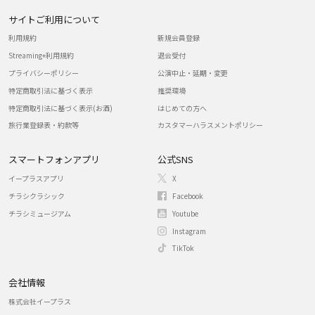
サイトご利用について
利用規約
新規会員登録
Streaming+利用規約
退会受付
プライバシーポリシー
公演中止・延期・変更
特定商取引法に基づく表示
推奨環境
特定商取引法に基づく表示(お酒)
はじめての方へ
旅行業登録表・約款等
カスタマーハラスメントポリシー
スマートフォンアプリ
公式SNS
イープラスアプリ
X
チラシクラシック
Facebook
チラシミュージアム
Youtube
Instagram
TikTok
会社情報
株式会社イープラス