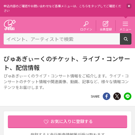
申込内容のご確認やお問い合わせなど各種メニューは、
こちらをタップしてご確認くだ
さい
チケット予約・購入・販売のイープラス
ログイン
会員登録
メニュー
検
ぴゅあぎぃーくのチケット、ライブ・コンサー
ト、配信情報
ぴゅあぎぃーくのライブ・コンサート情報をご紹介します。ライブ・コ
ンサートのチケット情報や関連画像、動画、記事など、様々な情報コン
テンツをお届けします。
シェア
Twitter
li
SHARE
お気に入りに登録する
登録すると先行販売情報等が受け取れます