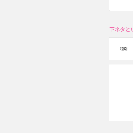
下ネタと
種別