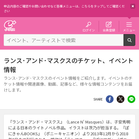
申込内容のご確認やお問い合わせなど各種メニューは、
こちらをタップしてご確認くだ
さい
チケット予約・購入・販売のイープラス
ログイン
会員登録
メニュー
検
ランス･アンド･マスクスのチケット、イベント
情報
ランス･アンド･マスクスのイベント情報をご紹介します。イベントのチ
ケット情報や関連画像、動画、記事など、様々な情報コンテンツをお届
けします。
シェア
Twitter
li
SHARE
『ランス・アンド・マスクス』（Lance N' Masques）は、子安秀明
による日本のライトノベル作品。イラストは茨乃が担当する。『ぽ
にきゃんBOOKS』（ポニーキャニオン）より2013年12月から2018