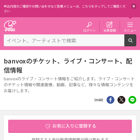
申込内容のご確認やお問い合わせなど各種メニューは、
こちらをタップしてご確認くだ
さい
チケット予約・購入・販売のイープラス
ログイン
会員登録
メニュー
検
banvoxのチケット、ライブ・コンサート、配
信情報
banvoxのライブ・コンサート情報をご紹介します。ライブ・コンサート
のチケット情報や関連画像、動画、記事など、様々な情報コンテンツを
お届けします。
シェア
Twitter
li
SHARE
お気に入りに登録する
登録すると先行販売情報等が受け取れます