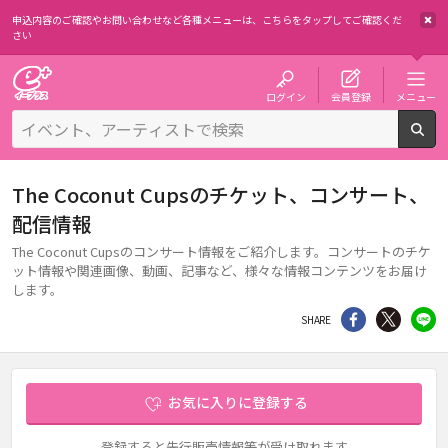
申込内容のご確認やお問い合わせなど各種メニューは、
こちらをタップしてご確認くだ
さい
チケット予約・購入・販売のイープラス
ログイン
会員登録
メニュー
検
The Coconut Cupsのチケット、コンサート、
配信情報
The Coconut Cupsのコンサート情報をご紹介します。コンサートのチケ
ット情報や関連画像、動画、記事など、様々な情報コンテンツをお届け
します。
シェア
Twitter
li
SHARE
お気に入りに登録する
登録すると先行販売情報等が受け取れます