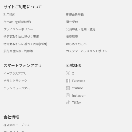
サイトご利用について
利用規約
新規会員登録
Streaming+利用規約
退会受付
プライバシーポリシー
公演中止・延期・変更
特定商取引法に基づく表示
推奨環境
特定商取引法に基づく表示(お酒)
はじめての方へ
旅行業登録表・約款等
カスタマーハラスメントポリシー
スマートフォンアプリ
公式SNS
イープラスアプリ
X
チラシクラシック
Facebook
チラシミュージアム
Youtube
Instagram
TikTok
会社情報
株式会社イープラス