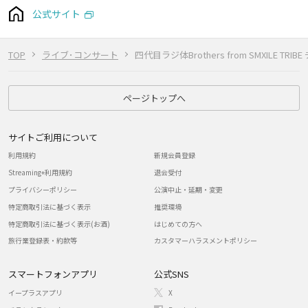
公式サイト
TOP
ライブ･コンサート
四代目ラジ体Brothers from SMXILE TRIB
ページトップへ
サイトご利用について
利用規約
新規会員登録
Streaming+利用規約
退会受付
プライバシーポリシー
公演中止・延期・変更
特定商取引法に基づく表示
推奨環境
特定商取引法に基づく表示(お酒)
はじめての方へ
旅行業登録表・約款等
カスタマーハラスメントポリシー
スマートフォンアプリ
公式SNS
イープラスアプリ
X