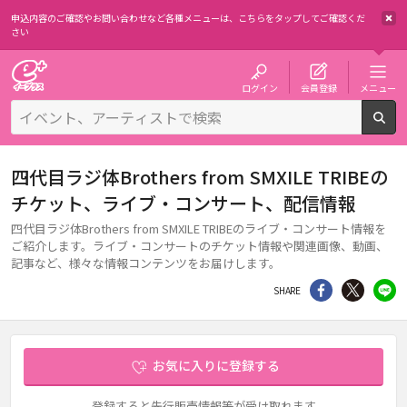
申込内容のご確認やお問い合わせなど各種メニューは、
こちらをタップしてご確認くだ
さい
チケット予約・購入・販売のイープラス
ログイン
会員登録
メニュー
検
四代目ラジ体Brothers from SMXILE TRIBEの
チケット、ライブ・コンサート、配信情報
四代目ラジ体Brothers from SMXILE TRIBEのライブ・コンサート情報を
ご紹介します。ライブ・コンサートのチケット情報や関連画像、動画、
記事など、様々な情報コンテンツをお届けします。
シェア
Twitter
li
SHARE
お気に入りに登録する
登録すると先行販売情報等が受け取れます