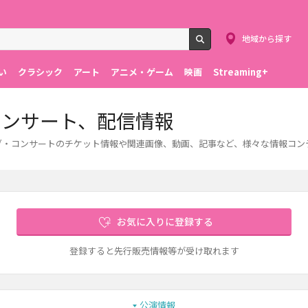
地域から探す
検索
い
クラシック
アート
アニメ・ゲーム
映画
Streaming+
コンサート、配信情報
イブ・コンサートのチケット情報や関連画像、動画、記事など、様々な情報コ
お気に入りに登録する
登録すると先行販売情報等が受け取れます
公演情報