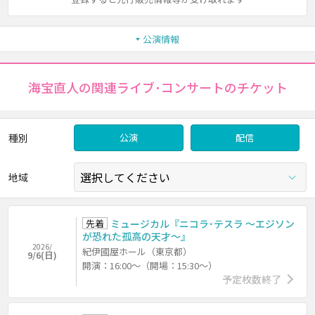
公演情報
海宝直人の関連ライブ･コンサートのチケット
種別
公演
配信
地域
先着
ミュージカル『ニコラ･テスラ ～エジソン
が恐れた孤高の天才～』
2026/
紀伊國屋ホール（東京都）
9/6(日)
開演：16:00～（開場：15:30～）
予定枚数終了