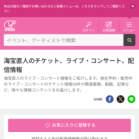
申込内容のご確認やお問い合わせなど各種メニューは、
こちらをタップしてご確認くだ
さい
チケット予約・購入・販売のイープラス
ログイン
会員登録
メニュー
検
海宝直人のチケット、ライブ・コンサート、配
信情報
海宝直人のライブ・コンサート情報をご紹介します。現在予約・販売中
のライブ・コンサートのチケット情報36件や関連画像、動画、記事な
ど、様々な情報コンテンツをお届けします。
シェア
Twitter
li
SHARE
お気に入りに登録する
登録すると先行販売情報等が受け取れます