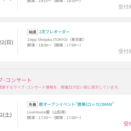
開演：19:15～（開場：18:30～）
受付
2次プレオーダー
抽選
Zepp Shinjuku (TOKYO)（東京都）
22(日)
開演：18:00～（開場：17:00～）
受付
ブ･コンサート
DSに関連するライブ･コンサート情報を、開催日が近い順に表示しています。
鹿オープンイベント”鹿華(ロッカ)2MAN”
先着
LiveHouse鹿（山梨県）
12(土)
開演：17:30～（開場：17:00～）
受