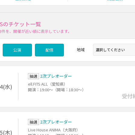
NDSのチケット一覧
3件
を、開催が近い順に表示しています。
地域
公演
配信
2次プレオーダー
抽選
ell.FITS ALL（愛知県）
/4(水)
開演：19:00～（開場：18:30～）
受付
2次プレオーダー
抽選
Live House ANIMA（大阪府）
/5(木)