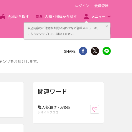
ログイン
会員登録
会場から探す
人物・団体から探す
メニュー
閉じる
申込内容のご確認やお問い合わせなど各種メニューは、
主催者向け販売サービス
こちらをタップしてご確認ください
シェア
Twitter
line
SHARE
ンテンツをお届けします。
関連ワード
塩入冬湖
(FINLANDS)
お気に入り登録
シオイリフユコ