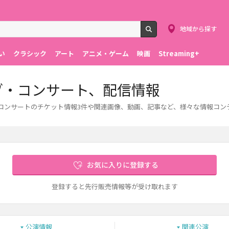
地域から探す
検索
い
クラシック
アート
アニメ・ゲーム
映画
Streaming+
イブ・コンサート、配信情報
ブ・コンサートのチケット情報3件や関連画像、動画、記事など、様々な情報コ
お気に入りに登録する
登録すると先行販売情報等が受け取れます
公演情報
関連公演