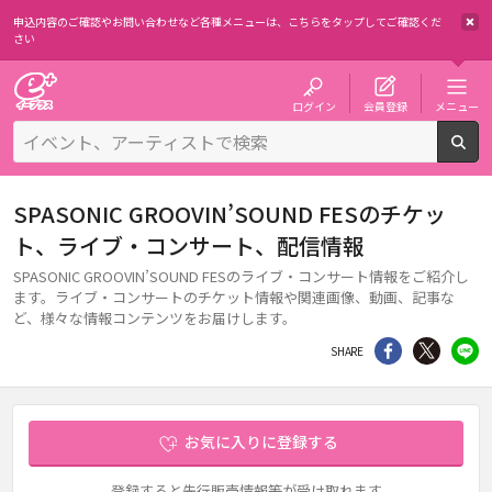
申込内容のご確認やお問い合わせなど各種メニューは、
こちらをタップしてご確認くだ
さい
チケット予約・購入・販売のイープラス
ログイン
会員登録
メニュー
検
SPASONIC GROOVIN’SOUND FESのチケッ
ト、ライブ・コンサート、配信情報
SPASONIC GROOVIN’SOUND FESのライブ・コンサート情報をご紹介し
ます。ライブ・コンサートのチケット情報や関連画像、動画、記事な
ど、様々な情報コンテンツをお届けします。
シェア
Twitter
li
SHARE
お気に入りに登録する
登録すると先行販売情報等が受け取れます