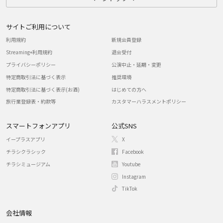
サイトご利用について
利用規約
新規会員登録
Streaming+利用規約
退会受付
プライバシーポリシー
公演中止・延期・変更
特定商取引法に基づく表示
推奨環境
特定商取引法に基づく表示(お酒)
はじめての方へ
旅行業登録表・約款等
カスタマーハラスメントポリシー
スマートフォンアプリ
公式SNS
イープラスアプリ
X
チラシクラシック
Facebook
チラシミュージアム
Youtube
Instagram
TikTok
会社情報